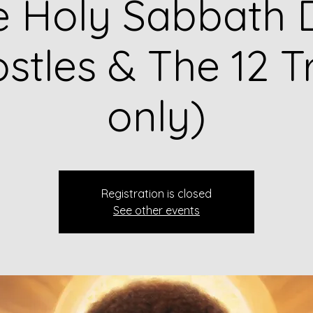
e Holy Sabbath 
stles & The 12 T
only)
Registration is closed
See other events