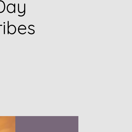
Day
ribes