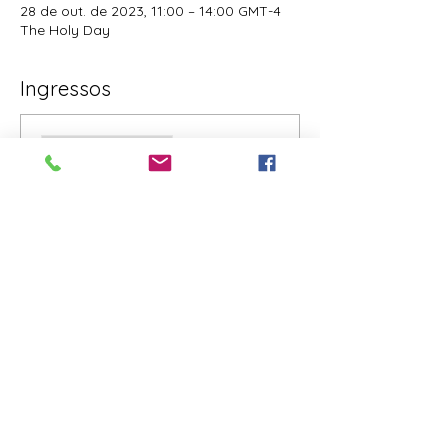
28 de out. de 2023, 11:00 – 14:00 GMT-4
The Holy Day
Ingressos
Vendas encerradas
Tipo de ingresso
RSVP
Preço
Pague quanto quiser
+Taxa de serviço de ingresso
Compartilhe esse evento