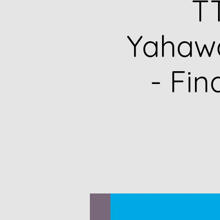
TT
Yahawa
- Fi