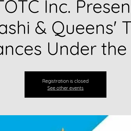
OTC Inc. Presen
shi & Queens' T
nances Under the
Registration is closed
See other events