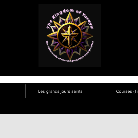
Les grands jours saints
Courses (Tit