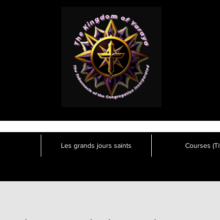
Les grands jours saints
Courses (Tit