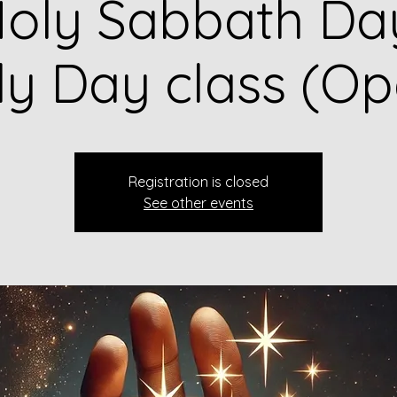
oly Sabbath Da
ly Day class (Op
Registration is closed
See other events