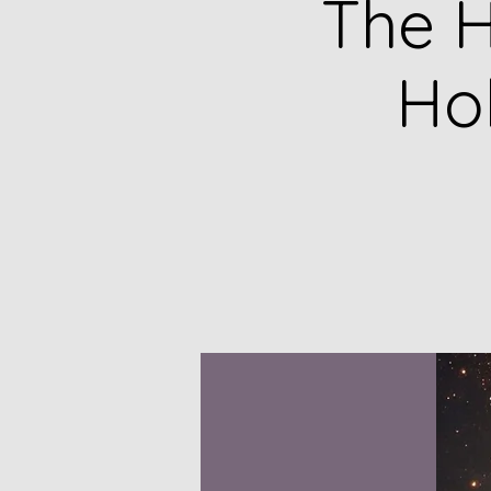
The H
Ho