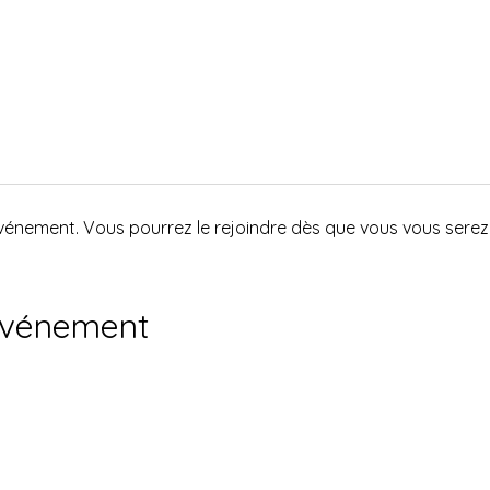
événement. Vous pourrez le rejoindre dès que vous vous serez 
événement
régation Incorporée. Propulsé et sécurisé par
Wix