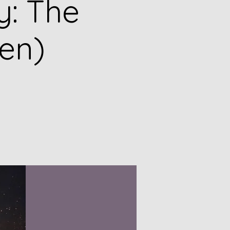
y: The
en)