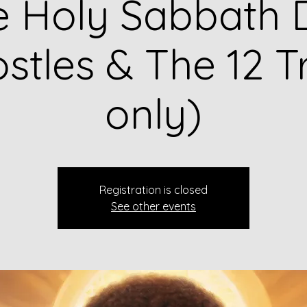
e Holy Sabbath 
stles & The 12 T
only)
Registration is closed
See other events