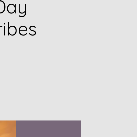
Day
ribes