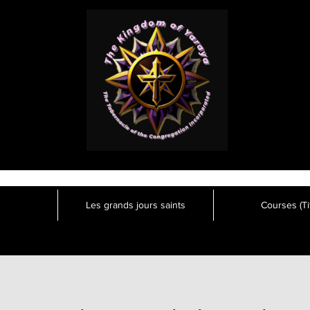
Les grands jours saints
Courses (Tit