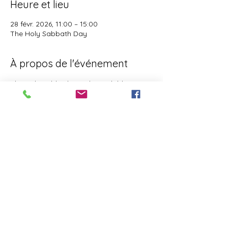
Heure et lieu
28 févr. 2026, 11:00 – 15:00
The Holy Sabbath Day
À propos de l'événement
The Holy Sabbath is only available to 
those who want to truely follow the Laws 
and Commandments of Almighty YHWH 
(Jesus Christ). This event is taught by the 
Apostles of the Most High. All people are 
welcomed. Opinions are not welcomed.
Il y a un groupe pour cet événement. Vous
pourrez le rejoindre dès que vous vous
serez inscrit à cet événement.
Partager cet événement