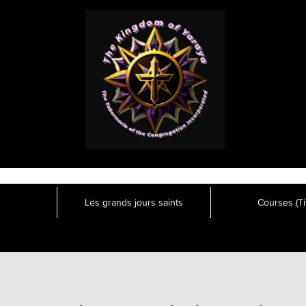
Les grands jours saints
Courses (Tit