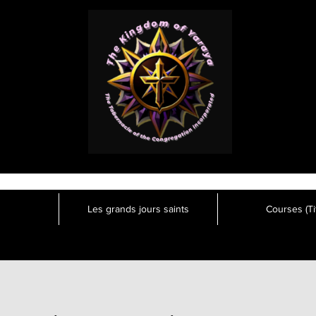
Les grands jours saints
Courses (Tit