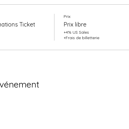
Prix
ations Ticket
Prix libre
+4% US Sales
+Frais de billetterie
événement
régation Incorporée. Propulsé et sécurisé par
Wix