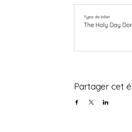
Type de billet
The Holy Day Don
Partager cet 
© 2035 par Le Tabernacle de la Cong