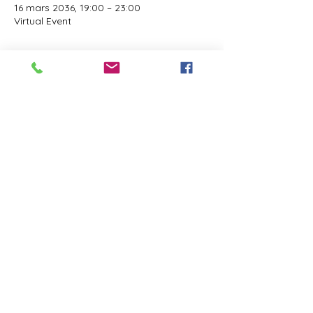
16 mars 2036, 19:00 – 23:00
Virtual Event
Invités
Voir tout
Il y a un groupe pour cet événement. Vous
pourrez le rejoindre dès que vous vous
serez inscrit à cet événement.
Partager cet événement
Do Not Sell My Personal Information