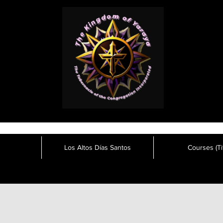
Los Altos Días Santos
Courses (Tit