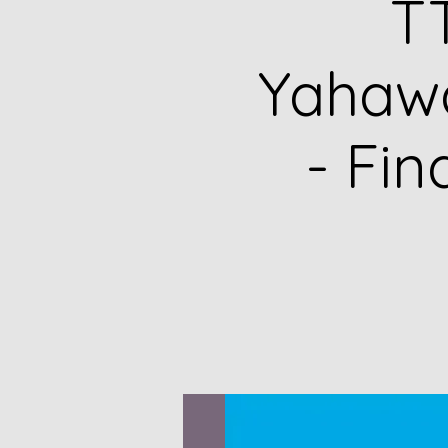
TT
Yahawa
- Fi