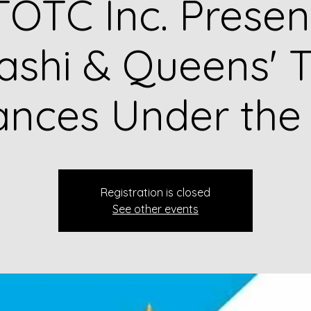
OTC Inc. Presen
shi & Queens' T
nances Under the
Registration is closed
See other events