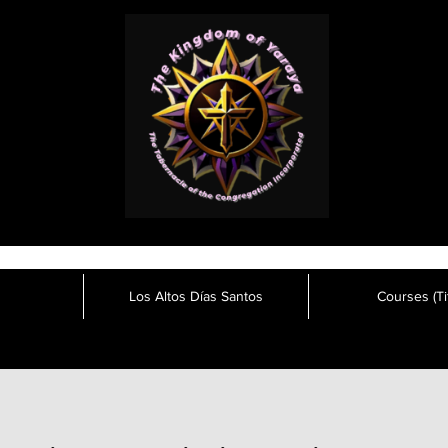
Los Altos Días Santos
Courses (Tit