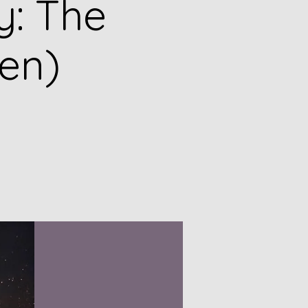
y: The
en)