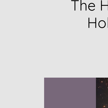
The H
Ho