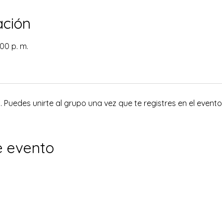
ación
:00 p. m.
 Puedes unirte al grupo una vez que te registres en el evento
e evento
ngregación Incorporado. Desarrollado y asegurado por
Wix