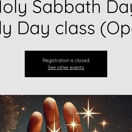
oly Sabbath Da
ly Day class (Op
Registration is closed
See other events