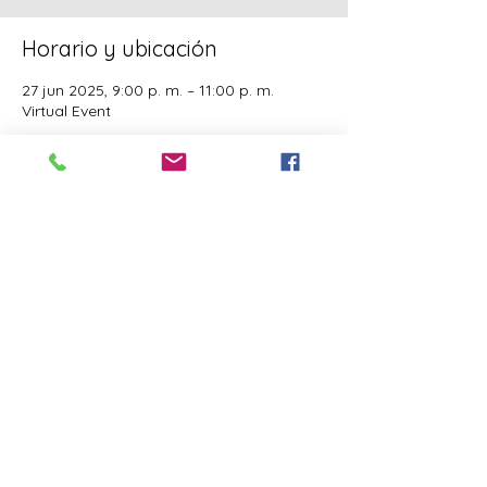
Horario y ubicación
27 jun 2025, 9:00 p. m. – 11:00 p. m.
Virtual Event
Invitados
Ver todos
Este evento tiene un grupo. Puedes unirte
al grupo una vez que te registres en el
evento.
Compartir este evento