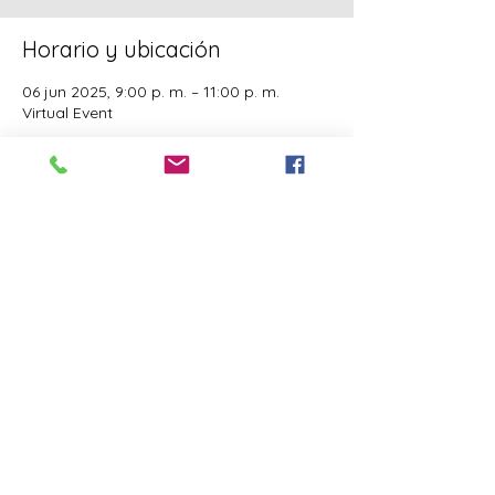
Horario y ubicación
06 jun 2025, 9:00 p. m. – 11:00 p. m.
Virtual Event
Invitados
Ver todos
Este evento tiene un grupo. Puedes unirte
al grupo una vez que te registres en el
evento.
Compartir este evento