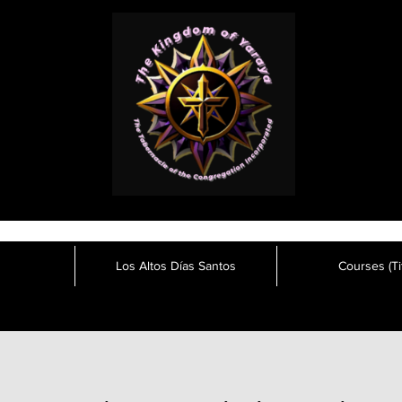
Los Altos Días Santos
Courses (Tit