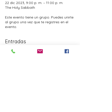
22 dic 2023, 9:00 p. m. – 11:00 p. m.
The Holy Sabbath
Este evento tiene un grupo. Puedes unirte
al grupo una vez que te registres en el
evento.
Entradas
Venta finalizada
Tipo de entrada
The Holy Sabbath
Precio
USD 0.00
Compartir este evento