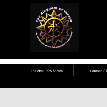
Los Altos Días Santos
Courses (Tit