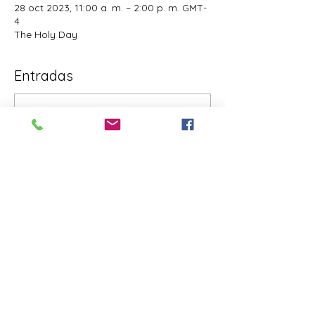
28 oct 2023, 11:00 a. m. – 2:00 p. m. GMT-
4
The Holy Day
Entradas
Venta finalizada
Tipo de entrada
RSVP
Precio
Paga lo que quieras
+Comisión de servicio de entradas
Compartir este evento