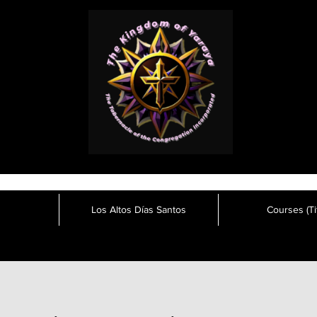
Los Altos Días Santos
Courses (Tit