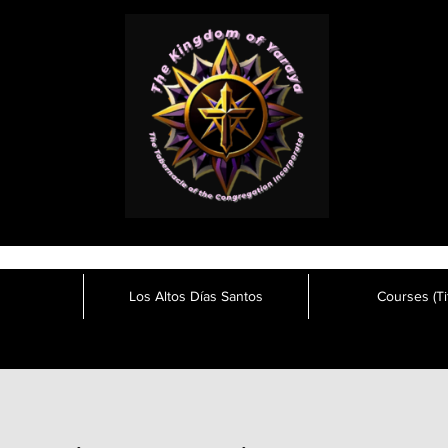
Los Altos Días Santos
Courses (Tit