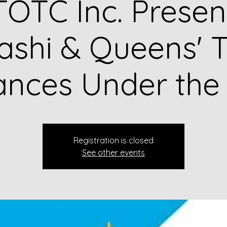
OTC Inc. Presen
shi & Queens' T
nances Under the
Registration is closed
See other events