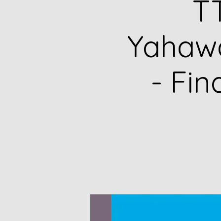
TT
Yahawa
- Fi