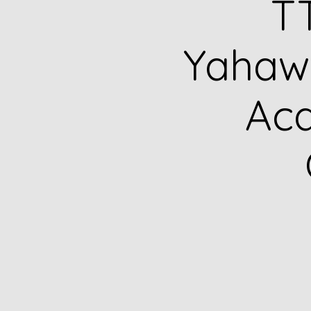
TT
Yahawa
Ac