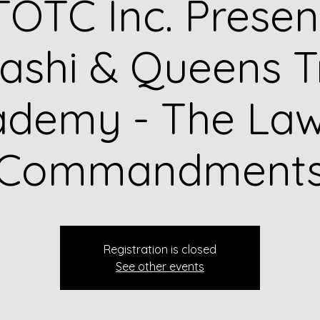
OTC Inc. Presen
shi & Queens T
ademy - The Law
Commandment
Registration is closed
See other events