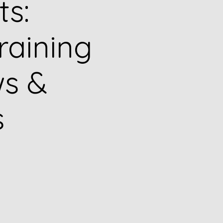
ts:
raining
s &
s