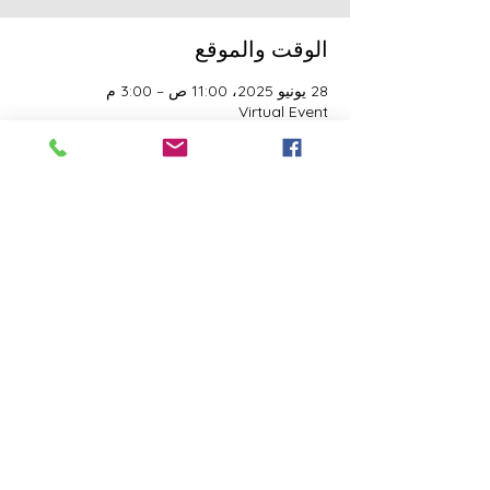
الوقت والموقع
28 يونيو 2025، 11:00 ص – 3:00 م
Virtual Event
النزلاء
See All
هذا الحدث له مجموعة. نرحب بك للانضمام إلى
المجموعة بمجرد التسجيل في الحدث.
شارِك هذا الحدث