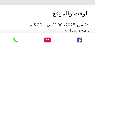
الوقت والموقع
24 مايو 2025، 11:00 ص – 3:00 م
Virtual Event
النزلاء
See All
هذا الحدث له مجموعة. نرحب بك للانضمام إلى
المجموعة بمجرد التسجيل في الحدث.
شارِك هذا الحدث