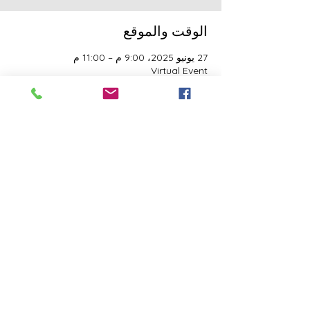
الوقت والموقع
27 يونيو 2025، 9:00 م – 11:00 م
Virtual Event
النزلاء
See All
هذا الحدث له مجموعة. نرحب بك للانضمام إلى
المجموعة بمجرد التسجيل في الحدث.
شارِك هذا الحدث