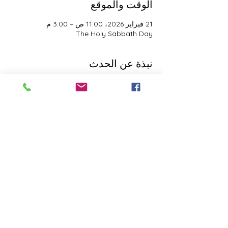
الوقت والموقع
21 فبراير 2026، 11:00 ص – 3:00 م
The Holy Sabbath Day
نبذة عن الحدث
The Holy Sabbath is only available to 
those who want to truely follow the Laws 
and Commandments of Almighty YHWH 
(Jesus Christ). This event is taught by the 
Apostles of the Most High. All people are 
welcomed. Opinions are not welcomed.
هذا الحدث له مجموعة. نرحب بك للانضمام إلى
المجموعة بمجرد التسجيل في الحدث.
شارِك هذا الحدث