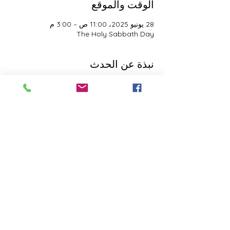
الوقت والموقع
28 يونيو 2025، 11:00 ص – 3:00 م
The Holy Sabbath Day
نبذة عن الحدث
The Holy Sabbath is only available to 
those who want to truely follow the Laws 
and Commandments of Almighty YHWH 
(Jesus Christ). This event is taught by the 
Apostles of the Most High. All people are 
welcomed. Opinions are not welcomed.
هذا الحدث له مجموعة. نرحب بك للانضمام إلى
المجموعة بمجرد التسجيل في الحدث.
شارِك هذا الحدث