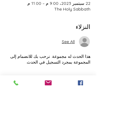
22 سبتمبر 2023، 9:00 م – 11:00 م
The Holy Sabbath
النزلاء
See All
هذا الحدث له مجموعة. نرحب بك للانضمام إلى
المجموعة بمجرد التسجيل في الحدث.
التذاكر
انتهى البيع
نوع التذكرة
The Holy Sabbath
السعر