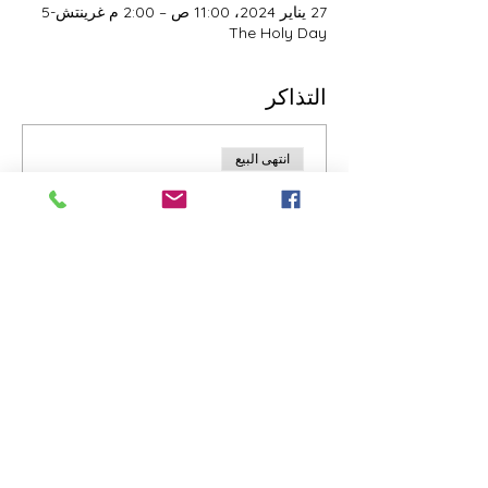
27 يناير 2024، 11:00 ص – 2:00 م غرينتش-5
The Holy Day
التذاكر
انتهى البيع
نوع التذكرة
The Holy Day Donations
Ticket
السعر
ادفع ما تريد
+4% US Sales
+رسوم خدمة التذاكر
شارِك هذا الحدث